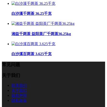
白沙溪千两茶 36.25千克
湘益千两茶 益阳茶厂千两茶36.25kg
白沙溪百两茶 3.625千克
常见问题
关于我们
联系我们
关于我们
版权声明
隐私政策