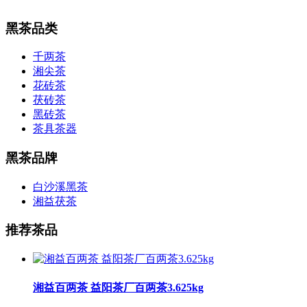
黑茶品类
千两茶
湘尖茶
花砖茶
茯砖茶
黑砖茶
茶具茶器
黑茶品牌
白沙溪黑茶
湘益茯茶
推荐茶品
湘益百两茶 益阳茶厂百两茶3.625kg