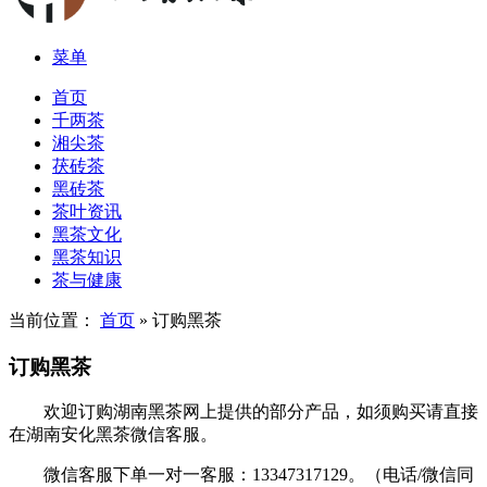
菜单
首页
千两茶
湘尖茶
茯砖茶
黑砖茶
茶叶资讯
黑茶文化
黑茶知识
茶与健康
当前位置：
首页
»
订购黑茶
订购黑茶
欢迎订购湖南黑茶网上提供的部分产品，如须购买请直接
在湖南安化黑茶微信客服。
微信客服下单一对一客服：13347317129。（电话/微信同