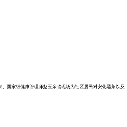
家、国家级健康管理师赵玉亲临现场为社区居民对安化黑茶以及