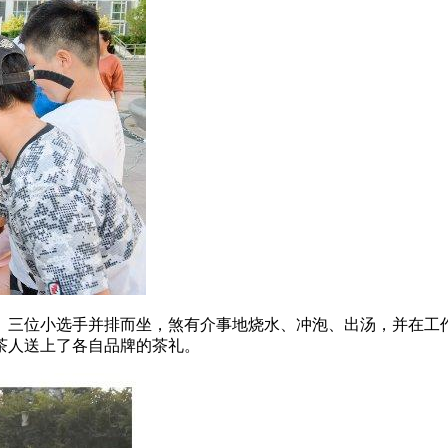
。三位小选手并排而坐，煞有介事地烧水、冲泡、出汤，并在工
茶人送上了各自品牌的茶礼。