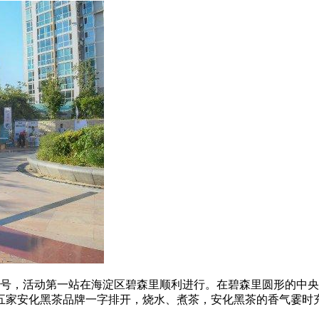
24号，活动第一站在海淀区碧森里顺利进行。在碧森里圆形的中
五家安化黑茶品牌一字排开，烧水、煮茶，安化黑茶的香气霎时