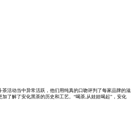
斗茶活动当中异常活跃，他们用纯真的口吻评判了每家品牌的滋
加了解了安化黑茶的历史和工艺。“喝茶,从娃娃喝起”，安化