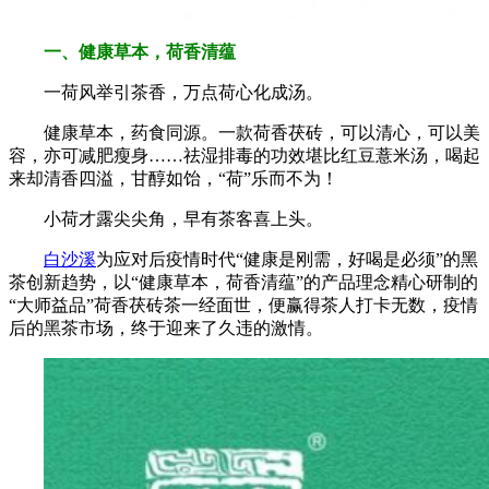
一、健康草本，荷香清蕴
一荷风举引茶香，万点荷心化成汤。
健康草本，药食同源。一款荷香茯砖，可以清心，可以美
容，亦可减肥瘦身……祛湿排毒的功效堪比红豆薏米汤，喝起
来却清香四溢，甘醇如饴，“荷”乐而不为！
小荷才露尖尖角，早有茶客喜上头。
白沙溪
为应对后疫情时代“健康是刚需，好喝是必须”的黑
茶创新趋势，以“健康草本，荷香清蕴”的产品理念精心研制的
“大师益品”荷香茯砖茶一经面世，便赢得茶人打卡无数，疫情
后的黑茶市场，终于迎来了久违的激情。