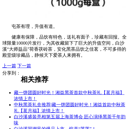
屯茶有理，升值有道。
健康有保障，品饮有特色，送礼有面子，珍藏有回报。全
球限量10000片发行，为其收藏留下了巨大的升值空间，白沙
溪“大师益品”荷香茯砖茶，安化黑茶品饮之佳茗，不可多得的
殿堂级珍藏品，静候天下爱茶人来拥有。
上一篇
下一篇
分享到：
相关推荐
藏一饼团圆好时光！湘益黑茶首款中秋茶礼【茗月福】
浓情上市！
中秋黑茶礼盒推荐|藏一饼团圆好时光！湘益首款中秋茶
礼【茗月福】浓情上市！
白沙溪盛装亮相第五届上海茶博会 匠心演绎黑茶千年韵
味
白沙溪国潮风的爆品上市，惊喜“莲莲”！