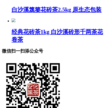
白沙溪篾篓花砖茶2.5kg 原生态包装
经典花砖茶1kg 白沙溪砖形千两茶花
卷茶
微信扫一扫添公众号