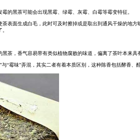
发霉的黑茶可能会出现黑霉、绿霉、灰霉、白霉等霉变特征。
使茶表面生成白毛，此时可及时擦掉或是取出到通风干燥的地方
了。
的黑茶，香气容易带有类似植物腐败的味道，偏离了茶叶本来具
”与“霉味”弄混，其实二者有着本质区别，这种陈香包括酵香、