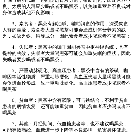
于调节脂肪代谢，还能促进胃液分泌，帮助消化，因此营养不
良、太瘦的人群应少喝或者不喝黑茶，以免加重营养不良或对
身体造成其他不良影响；
3、素食者：黑茶有解油腻、辅助消食的作用，深受肉食
人群的喜爱，素食者大量喝黑茶可能会造成机体营养素的缺
乏，如缺乏铁、钙等成分，因此素食者应少喝或者不喝黑茶；
4、失眠者：黑茶中的咖啡因能兴奋中枢神经系统，具有
提神的功效，失眠者大量喝黑茶可能会加重失眠的症状，因此
失眠者要少喝或者不喝黑茶；
5、严重动脉硬化、高血压患者：黑茶中含有的茶碱、咖
啡因等活性物质，严重动脉硬化、高血压患者大量喝黑茶可能
会促进血栓形成，故严重动脉硬化、高血压患者应少喝或者不
喝黑茶；
6、贫血者：黑茶中含有鞣酸，可与铁结合，不利于贫血
患者的病情恢复，还可能加重贫血，因此贫血者应少喝或者不
喝黑茶；
7、其他：月经期间、低血糖患者等，也不建议喝黑茶，
可能导致痛经、血糖进一步下降等不良影响，危害身体健康。